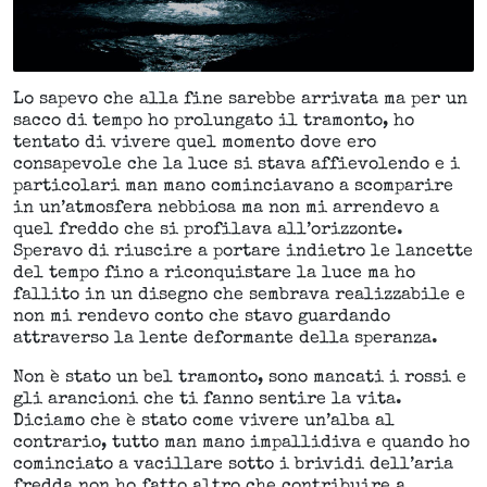
Lo sapevo che alla fine sarebbe arrivata ma per un
sacco di tempo ho prolungato il tramonto, ho
tentato di vivere quel momento dove ero
consapevole che la luce si stava affievolendo e i
particolari man mano cominciavano a scomparire
in un’atmosfera nebbiosa ma non mi arrendevo a
quel freddo che si profilava all’orizzonte.
Speravo di riuscire a portare indietro le lancette
del tempo fino a riconquistare la luce ma ho
fallito in un disegno che sembrava realizzabile e
non mi rendevo conto che stavo guardando
attraverso la lente deformante della speranza.
Non è stato un bel tramonto, sono mancati i rossi e
gli arancioni che ti fanno sentire la vita.
Diciamo che è stato come vivere un’alba al
contrario, tutto man mano impallidiva e quando ho
cominciato a vacillare sotto i brividi dell’aria
fredda non ho fatto altro che contribuire a