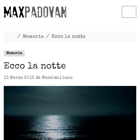
Skip to content
Skip to footer
Men
Home
Memoria
Ecco la notte
Memoria
Ecco la notte
13 Marzo 2013
da
Massimiliano