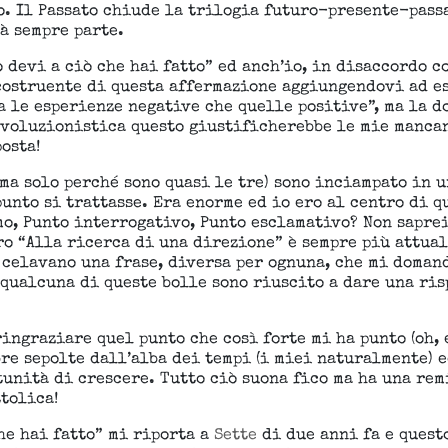
. Il Passato chiude la trilogia futuro-presente-passa
rà sempre parte.
 devi a ciò che hai fatto” ed anch’io, in disaccordo c
 costruente di questa affermazione aggiungendovi ad es
a le esperienze negative che quelle positive”, ma la 
evoluzionistica questo giustificherebbe le mie manca
osta!
(ma solo perché sono quasi le tre) sono inciampato in 
unto si trattasse. Era enorme ed io ero al centro di 
o, Punto interrogativo, Punto esclamativo? Non saprei
ro “Alla ricerca di una direzione” è sempre più attual
celavano una frase, diversa per ognuna, che mi domand
qualcuna di queste bolle sono riuscito a dare una ris
ingraziare quel punto che così forte mi ha punto (oh, 
bre sepolte dall’alba dei tempi (i miei naturalmente) 
tunità di crescere. Tutto ciò suona fico ma ha una re
tolica!
che hai fatto” mi riporta a
Sette
di due anni fa e questo