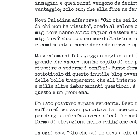
immagini e quei suoni vengono da dentro
vantaggio, solo suo, che alla fine ne fa
Novi Paladina affermava: “Ciò che sei lo
di chi non ha vissuto”, credo al valore
migliore hanno avuto ragion d’essere si
migliore? E se lo sono per definizione 
ricominciato a porre domande senza risp
Ma veniamo ai fatti, oggi o meglio ieri 
grande che ancora non ho capito di che p
riuscire a vederne i confini, Punto ferm
sottotitolo di questo inutile blog ovve
delle bolle trasparenti che all’interno 
e mille altre imbarazzanti questioni. A 
questo è un problema.
Un lato positivo appare evidente. Devo r
soffrire!) per aver portato alla luce om
per dargli un’enfasi sarcastica) l’oppor
forma di elevazione nella religione cat
In ogni caso “Ciò che sei lo devi a ciò 