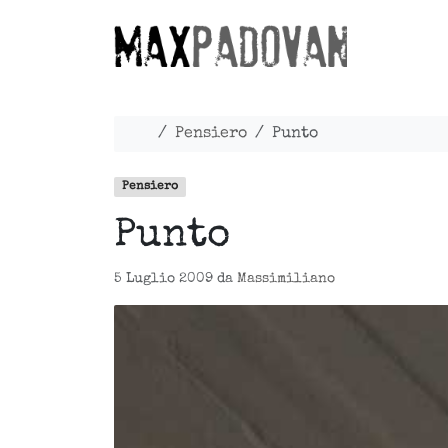
Skip to content
Skip to footer
Home
Pensiero
Punto
Pensiero
Punto
5 Luglio 2009
da
Massimiliano