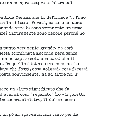
to ma ne apre sempre un’altra col
on Alda Merini che lo definisce “.. fumo
sa la chiosa: “Percui, se sono un uomo
domanda vera è: sono veramente un uomo
nze? Sicuramente sono debole perché ho
un punto veramente grande, ma così
questa sconfinata macchia nera senza
 ma ho capito solo una cosa: che il
e. Da quella distesa nera sono uscite
ava chi fossi, cosa volessi, cosa facessi
posta convincente, ma ad altre no. E
ecco un altro significato che fa
ed avermi così “regalato” (lo virgoletto
minescenza sinistra, il dolore come
 un pò mi spaventa, non tanto per la