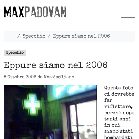
Skip to content
Skip to footer
Men
Home
Specchio
Eppure siamo nel 2006
Specchio
Eppure siamo nel 2006
8 Ottobre 2006
da
Massimiliano
Questa foto
ci dovrebbe
far
riflettere,
perchè dopo
tanti anni
in cui
siamo stati
bombardati