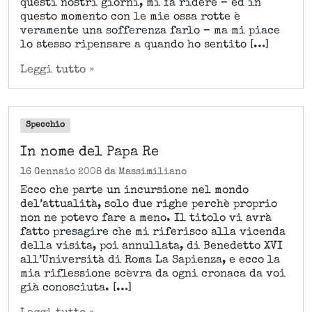
questi nostri giorni, mi fa ridere – ed in
l
questo momento con le mie ossa rotte è
e
veramente una sofferenza farlo – ma mi piace
lo stesso ripensare a quando ho sentito […]
Leggi tutto »
Specchio
In nome del Papa Re
16 Gennaio 2008
da
Massimiliano
Ecco che parte un incursione nel mondo
del’attualità, solo due righe perchè proprio
non ne potevo fare a meno. Il titolo vi avrà
fatto presagire che mi riferisco alla vicenda
della visita, poi annullata, di Benedetto XVI
all’Università di Roma La Sapienza, e ecco la
mia riflessione scèvra da ogni cronaca da voi
già conosciuta. […]