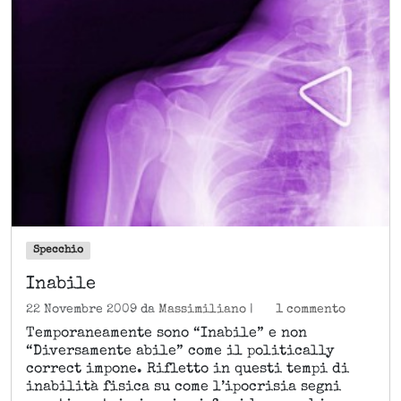
Specchio
Inabile
s
22 Novembre 2009
da
Massimiliano
|
1 commento
u
Temporaneamente sono “Inabile” e non
I
“Diversamente abile” come il politically
n
correct impone. Rifletto in questi tempi di
a
b
inabilità fisica su come l’ipocrisia segni
i