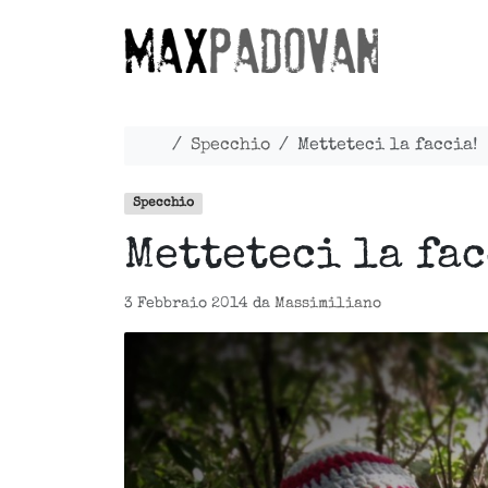
Skip to content
Skip to footer
Home
Specchio
Metteteci la faccia!
Specchio
Metteteci la fac
3 Febbraio 2014
da
Massimiliano