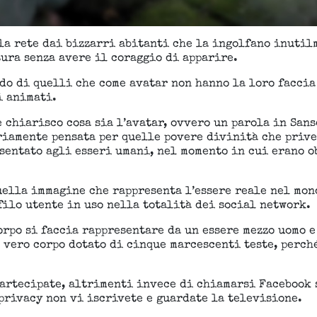
la rete dai bizzarri abitanti che la ingolfano inutil
ura senza avere il coraggio di apparire.
ndo di quelli che come avatar non hanno la loro faccia
i animati.
e chiarisco cosa sia l’avatar, ovvero un parola in San
iamente pensata per quelle povere divinità che prive
sentato agli esseri umani, nel momento in cui erano o
uella immagine che rappresenta l’essere reale nel mon
filo utente in uso nella totalità dei social network.
orpo si faccia rappresentare da un essere mezzo uomo e
 vero corpo dotato di cinque marcescenti teste, perch
partecipate, altrimenti invece di chiamarsi Facebook 
 privacy non vi iscrivete e guardate la televisione.