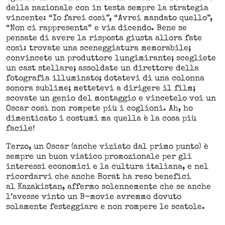
della nazionale con in testa sempre la strategia
vincente: “Io farei così”, “Avrei mandato quello”,
“Non ci rappresenta” e via dicendo. Bene se
pensate di avere la risposta giusta allora fate
così: trovate una sceneggiatura memorabile;
convincete un produttore lungimirante; scegliete
un cast stellare; assoldate un direttore della
fotografia illuminato; dotatevi di una colonna
sonora sublime; mettetevi a dirigere il film;
scovate un genio del montaggio e vincetelo voi un
Oscar così non rompete più i coglioni. Ah, ho
dimenticato i costumi ma quella è la cosa più
facile!
Terzo, un Oscar (anche viziato dal primo punto) è
sempre un buon viatico promozionale per gli
interessi economici e la cultura italiana, e nel
ricordarvi che anche Borat ha reso benefici
al Kazakistan, affermo solennemente che se anche
l’avesse vinto un B-movie avremmo dovuto
solamente festeggiare e non rompere le scatole.